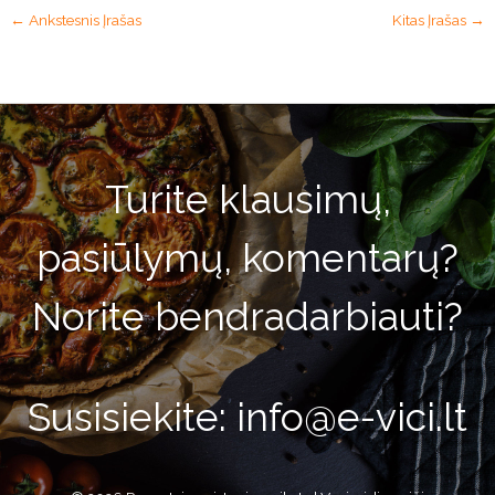
←
Ankstesnis Įrašas
Kitas Įrašas
→
Turite klausimų,
pasiūlymų, komentarų?
Norite bendradarbiauti?
Susisiekite: info@e-vici.lt