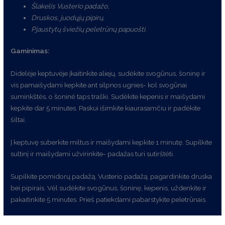
Šlakelis Vusterio padažo,
Druskos, juodųjų pipirų,
Pjaustytų šviežių peletrūnų papuošti.
Gaminimas:
Didelėje keptuvėje įkaitinkite aliejų, sudėkite svogūnus, šoninę ir
vis pamaišydami kepkite ant silpnos ugnies- kol svogūnai
suminkštės, o šoninė taps traški. Sudėkite kepenis ir maišydami
kepkite dar 5 minutes. Paskui išimkite kiaurasamčiu ir padėkite
šiltai.
Į keptuvę suberkite miltus ir maišydami kepkite 1 minutę. Supilkite
sultinį ir maišydami užvirinkite- padažas turi sutirštėti.
Supilkite pomidorų padažą, Vusterio padažą, pagardinkite druska
bei pipirais. Vėl sudėkite svogūnus, šoninę, kepenis, uždenkite ir
pakaitinkite 5 minutes. Prieš patiekdami pabarstykite peletrūnais.