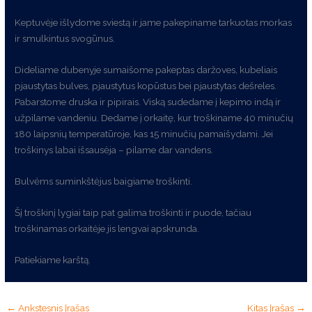
Keptuvėje išlydome sviestą ir jame pakepiname tarkuotas morkas
ir smulkintus svogūnus.
Dideliame dubenyje sumaišome pakeptas daržoves, kubeliais
pjaustytas bulves, pjaustytus kopūstus bei pjaustytas dešreles.
Pabarstome druska ir pipirais. Viską sudedame į kepimo indą ir
užpilame vandeniu. Dedame į orkaitę, kur troškiname 40 minučių
180 laipsnių temperatūroje, kas 15 minučių pamaišydami. Jei
troškinys labai išsausėja – pilame dar vandens.
Bulvėms suminkštėjus baigiame troškinti.
Šį troškinį lygiai taip pat galima troškinti ir puode, tačiau
troškinamas orkaitėje jis lengvai apskrunda.
Patiekiame karštą.
←
Ankstesnis Įrašas
Kitas Įrašas
→