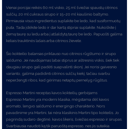
Vienai porcijai reikės 60 ml viskio, 25 ml šviežiai spaustų citrinos
sulčių, 20 ml cukraus sirupo ir 15–20 ml kiaušinio baltymo.
Pirmiausia visus ingredientus suplakite be ledo, kad susiformuotų
puta. Tada įdėkite ledo ir dar kartą stipriai suplakite. Nukoškite į
žemą taurę su ledu arba į atšaldytą taurę be ledo. Papuošti galima
keliais trauktinės lašais arba citrinos žievele.
Šio kokteilio balansas priklauso nuo citrinos rūgštumo ir sirupo
saldumo. Jei naudojamas labai stiprus ar aštresnis viskis, šiek tiek
daugiau sirupo gali padėti suapvalinti skonį. Jei norisi gaivesnio
varianto, galima padidinti citrinos sulčių kiekį, tačiau svarbu
neperžengti ribos, kad gėrimas netaptų pernelyg rūgštus.
Espresso Martini receptas kavos kokteilių gerbėjams
Espresso Martini yra moderni klasika, mėgstama dėl kavos
aromato, lengvo saldumo ir energingo charakterio. Nors
pavadinime yra Martini, tai nėra klasikinis Martini tipo kokteilis. Jo
pagrindą sudaro degtinė, kavos likeris, šviežias espresso ir sirupas.
Svarbiausia naudoti ką tik paruoštą espresso, nes jis suteikia