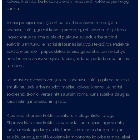
kokosų kremą arba kokosų pieną ir nepaversti kokteilio pernelyg
sunkiu.
Vienai porcijai reikės 50 ml balto arba auksinio romo, 90 ml
ananasų sulčių, 30 ml kokosų kremo, 15 ml laimo sulčių ir ledo.
Ingredientus galima suplakti plaktuve su ledu arba sutrinti
elektriniu trintuvu, jei norisi tirštesnės šaldytos tekstūros. Patiekite
aukštoje taurėje ir papuoškite ananaso gabalėliu. Laimo sultys
nėra būtinos visose versijose, tačiau jos labai padeda subalansuoti
saldumą.
Jei norisi lengvesnės versijos, dalį ananasų sulčių galima pakeisti
smulkintu ledu arba naudoti mažiau kokosų kremo. Jei norisi
sodresnio skonio, verta rinktis auksinį romą, kuris suteikia daugiau
karamelinių ir prieskoninių natų.
Klasikiniai stipresni kokteiliai vakarui ir elegantiškai progai
Stipresni klasikiniai kokteiliai paprastai turi mažiau ingredientų,
tačiau reikalauja daugiau tikslumo. Juose nėra daug sulčių ar
saldžių priedų, todėl kiekvieno komponento kokybė tampa labai