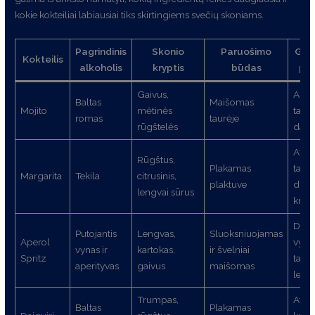
kokie kokteiliai labiausiai tiks skirtingiems svečių skoniams.
Pagrindinis
Skonio
Paruošimo
Geri
Kokteilis
alkoholis
kryptis
būdas
pat
Gaivus,
Aukš
Baltas
Maišomas
Mojito
mėtinės
taurė
romas
taurėje
rūgštelės
daug
Atša
Rūgštus,
Plakamas
taurė
Margarita
Tekila
citrusinis,
plaktuve
drus
lengvai sūrus
krašt
Dide
Putojantis
Lengvas,
Sluoksniuojamas
Aperol
vyno
vynas ir
kartokas,
ir švelniai
Spritz
taurė
aperityvas
gaivus
maišomas
ledu
Trumpas,
Atša
Baltas
Plakamas