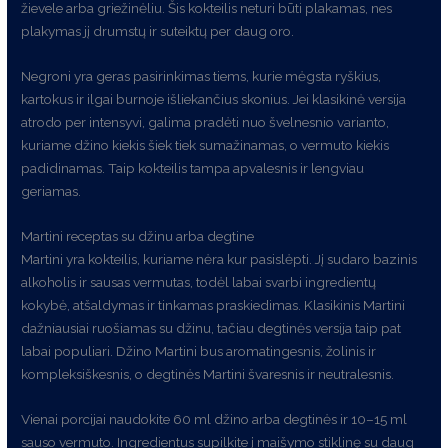
žievele arba griežinėliu. Šis kokteilis neturi būti plakamas, nes
plakymas jį drumstų ir suteiktų per daug oro.
Negroni yra geras pasirinkimas tiems, kurie mėgsta ryškius,
kartokus ir ilgai burnoje išliekančius skonius. Jei klasikinė versija
atrodo per intensyvi, galima pradėti nuo švelnesnio varianto,
kuriame džino kiekis šiek tiek sumažinamas, o vermuto kiekis
padidinamas. Taip kokteilis tampa apvalesnis ir lengviau
geriamas.
Martini receptas su džinu arba degtine
Martini yra kokteilis, kuriame nėra kur pasislėpti. Jį sudaro bazinis
alkoholis ir sausas vermutas, todėl labai svarbi ingredientų
kokybė, atšaldymas ir tinkamas praskiedimas. Klasikinis Martini
dažniausiai ruošiamas su džinu, tačiau degtinės versija taip pat
labai populiari. Džino Martini bus aromatingesnis, žolinis ir
kompleksiškesnis, o degtinės Martini švaresnis ir neutralesnis.
Vienai porcijai naudokite 60 ml džino arba degtinės ir 10–15 ml
sauso vermuto. Ingredientus supilkite į maišymo stiklinę su daug