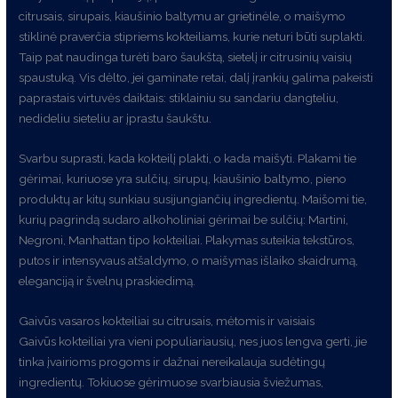
citrusais, sirupais, kiaušinio baltymu ar grietinėle, o maišymo
stiklinė praverčia stipriems kokteiliams, kurie neturi būti suplakti.
Taip pat naudinga turėti baro šaukštą, sietelį ir citrusinių vaisių
spaustuką. Vis dėlto, jei gaminate retai, dalį įrankių galima pakeisti
paprastais virtuvės daiktais: stiklainiu su sandariu dangteliu,
nedideliu sieteliu ar įprastu šaukštu.
Svarbu suprasti, kada kokteilį plakti, o kada maišyti. Plakami tie
gėrimai, kuriuose yra sulčių, sirupų, kiaušinio baltymo, pieno
produktų ar kitų sunkiau susijungiančių ingredientų. Maišomi tie,
kurių pagrindą sudaro alkoholiniai gėrimai be sulčių: Martini,
Negroni, Manhattan tipo kokteiliai. Plakymas suteikia tekstūros,
putos ir intensyvaus atšaldymo, o maišymas išlaiko skaidrumą,
eleganciją ir švelnų praskiedimą.
Gaivūs vasaros kokteiliai su citrusais, mėtomis ir vaisiais
Gaivūs kokteiliai yra vieni populiariausių, nes juos lengva gerti, jie
tinka įvairioms progoms ir dažnai nereikalauja sudėtingų
ingredientų. Tokiuose gėrimuose svarbiausia šviežumas,