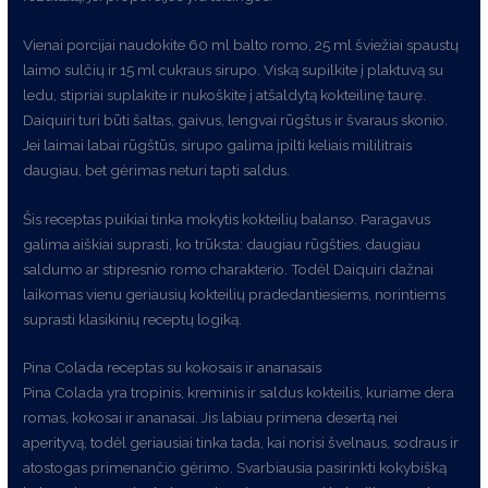
Vienai porcijai naudokite 60 ml balto romo, 25 ml šviežiai spaustų
laimo sulčių ir 15 ml cukraus sirupo. Viską supilkite į plaktuvą su
ledu, stipriai suplakite ir nukoškite į atšaldytą kokteilinę taurę.
Daiquiri turi būti šaltas, gaivus, lengvai rūgštus ir švaraus skonio.
Jei laimai labai rūgštūs, sirupo galima įpilti keliais mililitrais
daugiau, bet gėrimas neturi tapti saldus.
Šis receptas puikiai tinka mokytis kokteilių balanso. Paragavus
galima aiškiai suprasti, ko trūksta: daugiau rūgšties, daugiau
saldumo ar stipresnio romo charakterio. Todėl Daiquiri dažnai
laikomas vienu geriausių kokteilių pradedantiesiems, norintiems
suprasti klasikinių receptų logiką.
Pina Colada receptas su kokosais ir ananasais
Pina Colada yra tropinis, kreminis ir saldus kokteilis, kuriame dera
romas, kokosai ir ananasai. Jis labiau primena desertą nei
aperityvą, todėl geriausiai tinka tada, kai norisi švelnaus, sodraus ir
atostogas primenančio gėrimo. Svarbiausia pasirinkti kokybišką