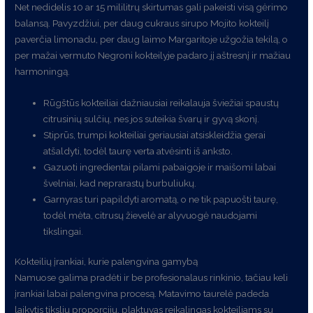
Net nedidelis 10 ar 15 mililitrų skirtumas gali pakeisti visą gėrimo
balansą. Pavyzdžiui, per daug cukraus sirupo Mojito kokteilį
paverčia limonadu, per daug laimo Margaritoje užgožia tekilą, o
per mažai vermuto Negroni kokteilyje padaro jį aštresnį ir mažiau
harmoningą.
Rūgštūs kokteiliai dažniausiai reikalauja šviežiai spaustų
citrusinių sulčių, nes jos suteikia švarų ir gyvą skonį.
Stiprūs, trumpi kokteiliai geriausiai atsiskleidžia gerai
atšaldyti, todėl taurę verta atvėsinti iš anksto.
Gazuoti ingredientai pilami pabaigoje ir maišomi labai
švelniai, kad neprarastų burbuliukų.
Garnyras turi papildyti aromatą, o ne tik papuošti taurę,
todėl mėta, citrusų žievelė ar alyvuogė naudojami
tikslingai.
Kokteilių įrankiai, kurie palengvina gamybą
Namuose galima pradėti ir be profesionalaus rinkinio, tačiau keli
įrankiai labai palengvina procesą. Matavimo taurelė padeda
laikytis tikslių proporcijų, plaktuvas reikalingas kokteiliams su