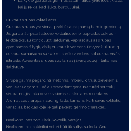
Laikykite gazuotus gėrimus šaltai ir atidarykite juos tik tada,
kai jų reikia, kad išliktų burbuliukai.
Cukraus sirupas kokteiliams
Cukraus sirupas yra vienas praktiškiausių namų baro ingredientų.
Jis geriau ištirpsta šaltuose kokteiliuose nei paprastas cukrus ir
leidžia tiksliau kontroliuoti saldumą. Paprasčiausias sirupas
gaminamas iš lygių dalių cukraus ir vandens. Pavyzdžiui, 100 g
cukraus sumaišoma su 100 ml karšto vandens, kol cukrus visiškai
ištirpsta. Atvėsintas sirupas supilamas į švarų butelį ir laikomas
šaldytuve.
Sirupą galima pagardinti mėtomis, imbieru, citrusų žievelėmis,
vanile ar uogomis. Tačiau pradedant geriausia turėti neutralų
sirupą, nes jis tinka beveik visiems klasikiniams receptams.
Aromatizuoti sirupai naudingi tada, kai norisi kurti savas kokteilių
variacijas, bet klasikoje jie gali pakeisti gėrimo charakterį.
Nealkoholinės populiarių kokteilių versijos
Nealkoholiniai kokteiliai neturi būti tik sultys su ledu. Gerai