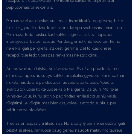
receptų, o tik tada eksperimentuoti su saldumu, stiprumu ar
papildomais prieskoniais.
Pirmas svarbus dalykas yra ledas. Jis ne tik atšaldo gėrimą, bet ir
šiek tiek jį praskiedžia, todėl skonis tampa švelnesnis ir vientisesnis.
Per mažai ledo reiškia, kad kokteilis greitai sušils ir taps per
intensyvus arba per saldus. Per daug smulkinto ledo ten, kur jo
nereikia, gali per greitai atskiesti gėrimą. Dėl to klasikinėse
receptūrose ledo tipas pasirenkamas ne atsitiktinai.
Antras svarbus dalykas yra šviežumas. Šviežiai spaustos laimo,
citrinos ar apelsinų sultys kokteiliui suteikia gyvumo, kurio dažnai
trūksta naudojant parduotuvinius sulčių pakaitalus. Ypač tai
svarbu tokiuose kokteiliuose kaip Margarita, Daiquiri, Mojito ar
Whiskey Sour, kurių skonio pagrindas remiasi citrusinių vaisių
rūgštimi. Jei rūgštumas blankus, kokteilis atrodo sunkus, per
saldus arba plokščias.
Trečias principas yra tikslumas. Nors patyrę barmenai dažnai gali
pilstyti iš akies, namuose daug geriau naudoti matavimo taurelę.