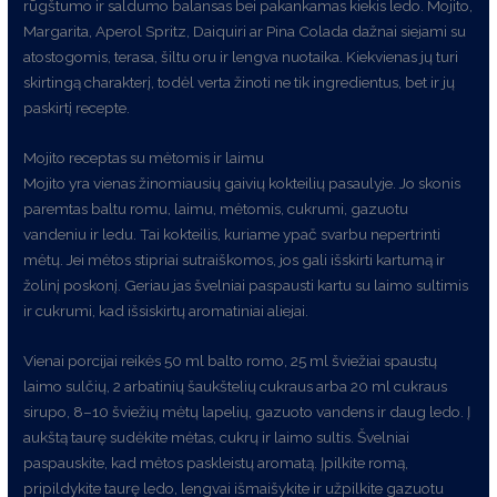
rūgštumo ir saldumo balansas bei pakankamas kiekis ledo. Mojito,
Margarita, Aperol Spritz, Daiquiri ar Pina Colada dažnai siejami su
atostogomis, terasa, šiltu oru ir lengva nuotaika. Kiekvienas jų turi
skirtingą charakterį, todėl verta žinoti ne tik ingredientus, bet ir jų
paskirtį recepte.
Mojito receptas su mėtomis ir laimu
Mojito yra vienas žinomiausių gaivių kokteilių pasaulyje. Jo skonis
paremtas baltu romu, laimu, mėtomis, cukrumi, gazuotu
vandeniu ir ledu. Tai kokteilis, kuriame ypač svarbu nepertrinti
mėtų. Jei mėtos stipriai sutraiškomos, jos gali išskirti kartumą ir
žolinį poskonį. Geriau jas švelniai paspausti kartu su laimo sultimis
ir cukrumi, kad išsiskirtų aromatiniai aliejai.
Vienai porcijai reikės 50 ml balto romo, 25 ml šviežiai spaustų
laimo sulčių, 2 arbatinių šaukštelių cukraus arba 20 ml cukraus
sirupo, 8–10 šviežių mėtų lapelių, gazuoto vandens ir daug ledo. Į
aukštą taurę sudėkite mėtas, cukrų ir laimo sultis. Švelniai
paspauskite, kad mėtos paskleistų aromatą. Įpilkite romą,
pripildykite taurę ledo, lengvai išmaišykite ir užpilkite gazuotu