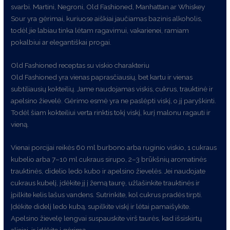
svarbi. Martini, Negroni, Old Fashioned, Manhattan ar Whiskey
Sour yra gėrimai, kuriuose aiškiai jaučiamas bazinis alkoholis,
todėl jie labiau tinka lėtam ragavimui, vakarienei, ramiam
pokalbiui ar elegantiškai progai.
Old Fashioned receptas su viskio charakteriu
Old Fashioned yra vienas paprasčiausių, bet kartu ir vienas
subtiliausių kokteilių. Jame naudojamas viskis, cukrus, trauktinė ir
apelsino žievelė. Gėrimo esmė yra ne paslėpti viskį, o jį paryškinti.
Todėl šiam kokteiliui verta rinktis tokį viskį, kurį malonu ragauti ir
vieną.
Vienai porcijai reikės 60 ml burbono arba ruginio viskio, 1 cukraus
kubelio arba 7–10 ml cukraus sirupo, 2–3 brūkšnių aromatinės
trauktinės, didelio ledo kubo ir apelsino žievelės. Jei naudojate
cukraus kubelį, įdėkite jį į žemą taurę, užlašinkite trauktinės ir
įpilkite kelis lašus vandens. Sutrinkite, kol cukrus pradės tirpti.
Įdėkite didelį ledo kubą, supilkite viskį ir lėtai pamaišykite.
Apelsino žievelę lengvai suspauskite virš taurės, kad išsiskirtų
aliejai, ir įdėkite į gėrimą.