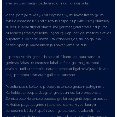
intensyvų aromatą ir padeda suformuoti gražią putą.
Vienai porcijai reikės 50 ml degtinės, 25 ml kavos likerio, 30 ml
šviežio espresso ir 10 ml cukraus sirupo. Supilkite viską į plaktuvą
su ledu ir labai stipriai plakite, kol gėrimas gerai atšals ir suputos.
Nukoškite į atšaldytą kokteilinę taurę. Papuošti galima trimis kavos
pupelėmis. Jei norisi mažiau saldžios versijos, sirupo galima
nedėti, ypač jei kavos likeris jau pakankamai saldus.
Espresso Martini geriausia patiekti iš karto, kol puta standi, o
gėrimas šaltas. Jei espresso labai karštas, galima jį trumpai
atvėsinti, tačiau nereikėtų naudoti senos ar ilgai stovėjusios kavos,
nes ji praranda aromatą ir gali tapti kartesnė.
Populiariausių kokteilių proporcijų lentelė greitam palyginimui
Kai kokteilių receptų daug, lengva pasimesti tarp proporcijų.
Žemiau pateikta lentelė padeda greitai palyginti populiariausius
kokteilius pagal pagrindinį alkoholį, skonio kryptį, taurę ir
paruošimo būdą. Ji ypač naudinga planuojant vakarėlį, nes
galima iš anksto numatyti, kokių ingredientų reikės daugiausia ir