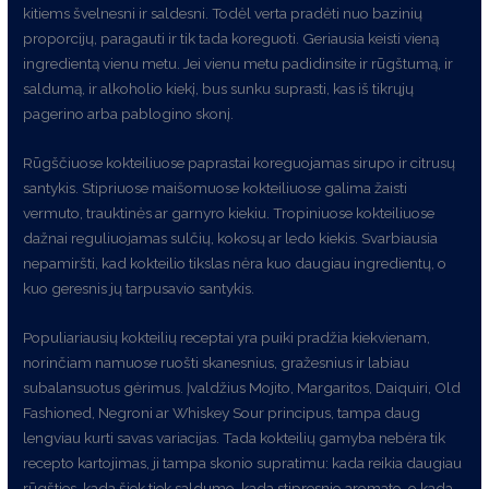
kitiems švelnesni ir saldesni. Todėl verta pradėti nuo bazinių
proporcijų, paragauti ir tik tada koreguoti. Geriausia keisti vieną
ingredientą vienu metu. Jei vienu metu padidinsite ir rūgštumą, ir
saldumą, ir alkoholio kiekį, bus sunku suprasti, kas iš tikrųjų
pagerino arba pablogino skonį.
Rūgščiuose kokteiliuose paprastai koreguojamas sirupo ir citrusų
santykis. Stipriuose maišomuose kokteiliuose galima žaisti
vermuto, trauktinės ar garnyro kiekiu. Tropiniuose kokteiliuose
dažnai reguliuojamas sulčių, kokosų ar ledo kiekis. Svarbiausia
nepamiršti, kad kokteilio tikslas nėra kuo daugiau ingredientų, o
kuo geresnis jų tarpusavio santykis.
Populiariausių kokteilių receptai yra puiki pradžia kiekvienam,
norinčiam namuose ruošti skanesnius, gražesnius ir labiau
subalansuotus gėrimus. Įvaldžius Mojito, Margaritos, Daiquiri, Old
Fashioned, Negroni ar Whiskey Sour principus, tampa daug
lengviau kurti savas variacijas. Tada kokteilių gamyba nebėra tik
recepto kartojimas, ji tampa skonio supratimu: kada reikia daugiau
rūgšties, kada šiek tiek saldumo, kada stipresnio aromato, o kada