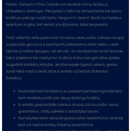
Mojito, Daiquiri ir Pina Colada visi naudoja romą, tačiau jų
charakteris skirtingas. Margarita ir Paloma remiasi tekila bei laimu,
todėl jas patogu ruošti kartu. Negroni ir Aperol Spritz turi kartaus
aperityvo logiką, bet vienas yra stipresnis, kitas lengvesnis.
Prieš vakarėlį verta pasiruošti citrusinių vaisių sultis, cukraus sirupą,
supjaustyti garnyrus ir pasirūpinti pakankamu ledo kiekiu. Ledo
dažnai prireikia daugiau, nei atrodo. Jis naudojamas ne tik taurėse,
bet ir plakimui bei maišymui, todėl jo trūkumas gali labai greitai
sugadinti kokteilių kokybę. Jei planuojate ilgesnį vakarą, geriau
turėti kelis maišus ledo arba iš anksto užšaldyti didesnius
kubelius.
Pasirinkite kelis kokteilius su pasikartojančiais ingredientais,
kad nereikėtų pirkti per daug skirtingų butelių.
Iš anksto pasiruoškite cukraus sirupą, citrusų sultis, vaisių
griežinėlius, mėtų šakeles ir atšaldytas taures.
Numatykite bent vieną lengvesnį arba nealkoholinį variantą,
kad visi svečiai turėtų tinkamą pasirinkimą.