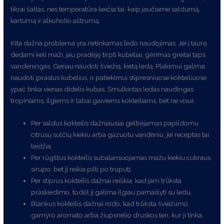
tikrai šaltas, nes temperatūra keičia tai, kaip jaučiame saldumą,
kartumą ir alkoholio aštrumą.
Kita dažna problema yra netinkamas ledo naudojimas. Jei į taurę
dedami keli maži, jau pradėję tirpti kubeliai, gėrimas greitai taps
vandeningas. Geriau naudoti šviežią, kietą ledą. Plakimui galima
naudoti įprastus kubelius, o patiekimui stipresniuose kokteiliuose
ypač tinka vienas didelis kubas. Smulkintas ledas naudingas
tropiniams, ilgiems ir labai gaiviems kokteiliams, bet ne visur.
Per saldus kokteilis dažniausiai gelbėjamas papildomu
citrusų sulčių kiekiu arba gazuotu vandeniu, jei receptas tai
leidžia.
Per rūgštus kokteilis subalansuojamas mažu kiekiu cukraus
sirupo, bet jį reikia pilti po truputį.
Per stiprus kokteilis dažnai reiškia, kad jam trūksta
praskiedimo, todėl jį galima ilgiau pamaišyti su ledu.
Blankus kokteilis dažnai rodo, kad trūksta šviežumo,
garnyro aromato arba žiupsnelio druskos ten, kur ji tinka.