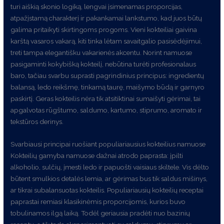
turi aiškią skonio logiką, lengvai įsimenamas proporcijas,
atpažįstamą charakterį ir pakankamai lankstumo, kad juos būtų
galima pritaikyti skirtingoms progoms. Vieni kokteiliai gaivina
karštą vasaros vakarą, kiti tinka lėtam savaitgalio pasisėdėjimui,
treti tampa elegantišku vakarienės akcentu. Norint namuose
pasigaminti kokybišką kokteilį, nebūtina turėti profesionalaus
baro, tačiau svarbu suprasti pagrindinius principus: ingredientų
balansą, ledo reikšmę, tinkamą taurę, maišymo būdą ir garnyro
paskirtį. Geras kokteilis nėra tik atsitiktinai sumaišyti gėrimai, tai
apgalvotas rūgštumo, saldumo, kartumo, stiprumo, aromato ir
tekstūros derinys.
Svarbiausi principai ruošiant populiariausius kokteilius namuose
Kokteilių gamyba namuose dažnai atrodo paprasta: įpilti
alkoholio, sulčių, įmesti ledo ir papuošti vaisiaus skiltele. Vis dėlto
būtent smulkios detalės lemia, ar gėrimas bus tik saldus mišinys,
ar tikrai subalansuotas kokteilis. Populiariausių kokteilių receptai
paprastai remiasi klasikinėmis proporcijomis, kurios buvo
tobulinamos ilgą laiką. Todėl geriausia pradėti nuo bazinių