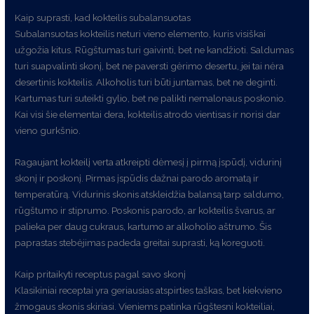
Kaip suprasti, kad kokteilis subalansuotas
Subalansuotas kokteilis neturi vieno elemento, kuris visiškai
užgožia kitus. Rūgštumas turi gaivinti, bet ne kandžioti. Saldumas
turi suapvalinti skonį, bet ne paversti gėrimo desertu, jei tai nėra
desertinis kokteilis. Alkoholis turi būti juntamas, bet ne deginti.
Kartumas turi suteikti gylio, bet ne palikti nemalonaus poskonio.
Kai visi šie elementai dera, kokteilis atrodo vientisas ir norisi dar
vieno gurkšnio.
Ragaujant kokteilį verta atkreipti dėmesį į pirmą įspūdį, vidurinį
skonį ir poskonį. Pirmas įspūdis dažnai parodo aromatą ir
temperatūrą. Vidurinis skonis atskleidžia balansą tarp saldumo,
rūgštumo ir stiprumo. Poskonis parodo, ar kokteilis švarus, ar
palieka per daug cukraus, kartumo ar alkoholio aštrumo. Šis
paprastas stebėjimas padeda greitai suprasti, ką koreguoti.
Kaip pritaikyti receptus pagal savo skonį
Klasikiniai receptai yra geriausias atspirties taškas, bet kiekvieno
žmogaus skonis skiriasi. Vieniems patinka rūgštesni kokteiliai,