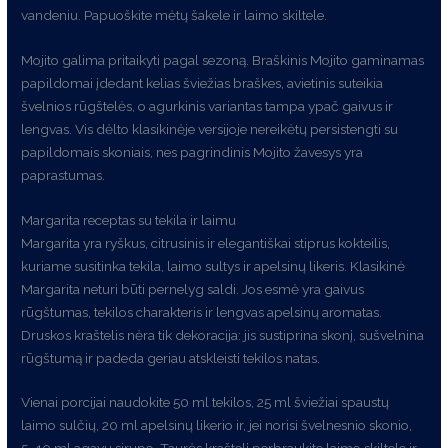
vandeniu. Papuoškite mėtų šakele ir laimo skiltele.
Mojito galima pritaikyti pagal sezoną. Braškinis Mojito gaminamas
papildomai įdedant kelias šviežias braškes, avietinis suteikia
švelnios rūgštelės, o agurkinis variantas tampa ypač gaivus ir
lengvas. Vis dėlto klasikinėje versijoje nereikėtų persistengti su
papildomais skoniais, nes pagrindinis Mojito žavesys yra
paprastumas.
Margarita receptas su tekila ir laimu
Margarita yra ryškus, citrusinis ir elegantiškai stiprus kokteilis,
kuriame susitinka tekila, laimo sultys ir apelsinų likeris. Klasikinė
Margarita neturi būti pernelyg saldi. Jos esmė yra gaivus
rūgštumas, tekilos charakteris ir lengvas apelsinų aromatas.
Druskos kraštelis nėra tik dekoracija: jis sustiprina skonį, sušvelnina
rūgštumą ir padeda geriau atskleisti tekilos natas.
Vienai porcijai naudokite 50 ml tekilos, 25 ml šviežiai spaustų
laimo sulčių, 20 ml apelsinų likerio ir, jei norisi švelnesnio skonio,