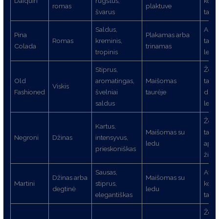
Daiquiri
rūgštus,
kokte
romas
plaktuve
švarus
taurė
Saldus,
Aukš
Pina
Plakamas arba
Romas
kreminis,
taurė
Colada
trinamas
tropinis
ledu
Stiprus,
Žem
Old
aromatingas,
Maišomas
taurė
Viskis
Fashioned
švelniai
taurėje
didel
saldus
ledo
Žem
Kartus,
Maišomas su
taurė
Negroni
Džinas
intensyvus,
ledu
apel
prieskoniškas
žieve
Sausas,
Atša
Džinas arba
Maišomas su
Martini
stiprus,
kokte
degtinė
ledu
elegantiškas
taurė
Žem