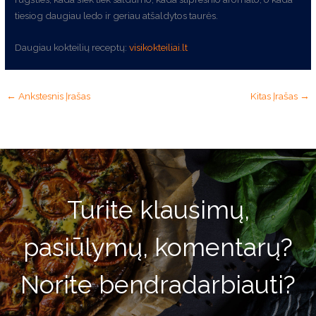
tiesiog daugiau ledo ir geriau atšaldytos taurės.
Daugiau kokteilių receptų:
visikokteiliai.lt
←
Ankstesnis Įrašas
Kitas Įrašas
→
Turite klausimų,
pasiūlymų, komentarų?
Norite bendradarbiauti?