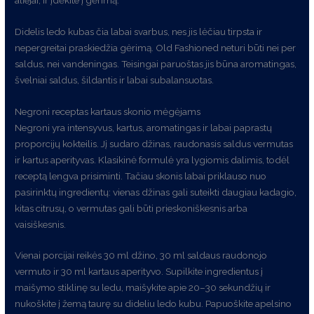
Didelis ledo kubas čia labai svarbus, nes jis lėčiau tirpsta ir
nepergreitai praskiedžia gėrimą. Old Fashioned neturi būti nei per
saldus, nei vandeningas. Teisingai paruoštas jis būna aromatingas,
švelniai saldus, šildantis ir labai subalansuotas.
Negroni receptas kartaus skonio mėgėjams
Negroni yra intensyvus, kartus, aromatingas ir labai paprastų
proporcijų kokteilis. Jį sudaro džinas, raudonasis saldus vermutas
ir kartus aperityvas. Klasikinė formulė yra lygiomis dalimis, todėl
receptą lengva prisiminti. Tačiau skonis labai priklauso nuo
pasirinktų ingredientų: vienas džinas gali suteikti daugiau kadagio,
kitas citrusų, o vermutas gali būti prieskoniškesnis arba
vaisiškesnis.
Vienai porcijai reikės 30 ml džino, 30 ml saldaus raudonojo
vermuto ir 30 ml kartaus aperityvo. Supilkite ingredientus į
maišymo stiklinę su ledu, maišykite apie 20–30 sekundžių ir
nukoškite į žemą taurę su dideliu ledo kubu. Papuoškite apelsino