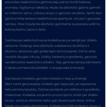
paruoštas nealkoholinis gėrimas taip pat turi turėti balansą,
aromatą, rūgštumą ir tekstūrą. Mojito be alkoholio galima gaminti
su mėtomis, laimu, cukraus sirupu ir gazuotu vandeniu. Spritz tipo
gėrimui tinka kartesni nealkoholiniai aperityvai, citrusai ir gazuotas
vanduo. Pina Colada be alkoholio gaminama su ananasų sultimis,
kokosų kremu, laimu ir ledu.
Svarbiausia nealkoholiniuose kokteiliuose yra vengti per didelio
saldumo. Kadangi nėra alkoholio suteikiamos struktūros ir
šilumos, saldumas gali greitai tapti dominuojantis. Dėl to verta
naudoti daugiau citrusų, žolelių, kartesnių ingredientų, gazuoto
vandens arba nesaldintos arbatos. Taip gėrimas tampa įdomesnis
ir labiau primena tikrą kokteilį, o ne paprastą limonadą.
Dažniausios kokteilių gamybos klaidos ir kaip jų išvengti
Net ir turint gerą receptą, kokteilis gali nepavykti, jei nepaisoma
kelių esminių taisyklių. Dažniausia klaida yra netikslus ingredientų
matavimas. Kokteiliai yra jautrūs proporcijoms, todėl per didelis
sirupo, sulčių ar alkoholio kiekis gali išbalansuoti skonį. Antroji
klaida yra prastas atšaldymas. Kokteilis turi būti ne tiesiog vėsus, o