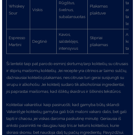
Rūgštus,
taurė
Whiskey
Plakamas
Viskis
švelnus,
arba
Sour
plaktuve
subalansuotas
taurė
ledo
Kavos,
Atša
Espresso
Stipriai
Degtinė
salstelėjęs,
kokte
Martini
plakamas
intensyvus
taurė
Ši lentelė taip pat parodo esminį skirtumą tarp kokteilių su citrusais
ir stiprių maišomų kokteilių. Jei recepte yra citrinos ar laimo sulčių,
dažniausiai kokteilis plakamas, nes citrusai turi gerai susijungti su
sirupu ir alkoholiu. Jei kokteilį sudaro tik alkoholiniai ingredientai,
jis paprastai maišomas, kad išliktų skaidrus ir šilkinės tekstūros.
Kokteiliai vakarėliui: kaip pasiruošti, kad gamyba būtų sklandi
Vakarėlyje kokteilių gamyba gali būti maloni vakaro dalis, bet gali
tapti ir chaosu, jei viskas daroma paskutinę minutę. Geriausia iš
anksto pasirinkti ne daugiau kaip tris ar keturis kokteilius, kurie
skiriasi skoniu, bet naudoja dalį tų pačių ingredientų. Pavyzdžiui,