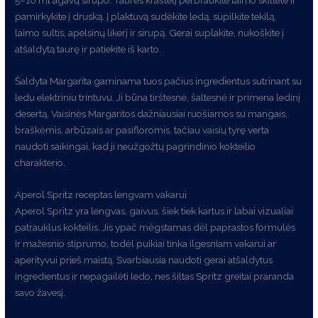
5–10 ml agavų sirupo. Taurės kraštelį perbraukite laimo skiltele ir
pamirkykite į druską. Į plaktuvą sudėkite ledą, supilkite tekilą,
laimo sultis, apelsinų likerį ir sirupą. Gerai suplakite, nukoškite į
atšaldytą taurę ir patiekite iš karto.
Šaldyta Margarita gaminama tuos pačius ingredientus sutrinant su
ledu elektriniu trintuvu. Ji būna tirštesnė, šaltesnė ir primena ledinį
desertą. Vaisinės Margaritos dažniausiai ruošiamos su mangais,
braškėmis, arbūzais ar pasifloromis, tačiau vaisių tyrę verta
naudoti saikingai, kad ji neužgožtų pagrindinio kokteilio
charakterio.
Aperol Spritz receptas lengvam vakarui
Aperol Spritz yra lengvas, gaivus, šiek tiek kartus ir labai vizualiai
patrauklus kokteilis. Jis ypač mėgstamas dėl paprastos formulės
ir mažesnio stiprumo, todėl puikiai tinka ilgesniam vakarui ar
aperityvui prieš maistą. Svarbiausia naudoti gerai atšaldytus
ingredientus ir nepagailėti ledo, nes šiltas Spritz greitai praranda
savo žavesį.