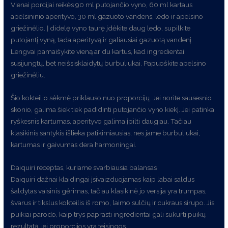
Vienai porcijai reikės 90 ml putojančio vyno, 60 ml kartaus
apelsininio aperityvo, 30 ml gazuoto vandens, ledo ir apelsino
griežinėlio. Į didelę vyno taurę įdėkite daug ledo, supilkite
putojantį vyną, tada aperityvą ir galiausiai gazuotą vandenį.
Lengvai pamaišykite vieną ar du kartus, kad ingredientai
susijungtų, bet neišsisklaidytų burbuliukai. Papuoškite apelsino
griežinėliu.
Šio kokteilio sėkmė priklauso nuo proporcijų. Jei norite sausesnio
skonio, galima šiek tiek padidinti putojančio vyno kiekį. Jei patinka
ryškesnis kartumas, aperityvo galima įpilti daugiau. Tačiau
klasikinis santykis išlieka patikimiausias, nes jame burbuliukai,
kartumas ir gaivumas dera harmoningai.
Daiquiri receptas, kuriame svarbiausia balansas
Daiquiri dažnai klaidingai įsivaizduojamas kaip labai saldus
šaldytas vaisinis gėrimas, tačiau klasikinė jo versija yra trumpas,
švarus ir tikslus kokteilis iš romo, laimo sulčių ir cukraus sirupo. Jis
puikiai parodo, kaip trys paprasti ingredientai gali sukurti puikų
rezultatą, jei proporcijos yra teisingos.