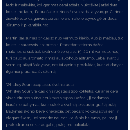
ledo ir maišykite, kol gėrimas gerai atšals. Nukoškite į atšaldytą
kokteilinę taurę. Papuoškite citrinos žievele arba alyvuoge. Citrinos
žievelė suteikia gaivaus citrusinio aromato, o alyvuogė prideda
sūrumo ir pikantiškumo.
Martini sausumas priklauso nuo vermuto kiekio. Kuo jo mažiau, tuo
kokteilis sausesnis ir stipresnis. Pradedantiesiems dažnai
malonesnė šiek tiek švelnesnė versija su 15–20 ml vermuto, nes ji
turi daugiau aromato ir mažiau alkoholio aštrumo. Labai svarbu
vermutą laikyti šaldytuve, nes tai vyninis produktas, kuris atidarytas
ilgainiui praranda šviežumą.
Whiskey Sour receptas su švelnia puta
Whiskey Sour yra klasikinis rūgštaus tipo kokteilis, kuriame dera
viskis, citrinos sultys ir cukraus sirupas. Dažnai į jį dedamas
kiaušinio baltymas, kuris suteikia švelnią tekstūrą ir gražią putą.
Baltymas skonio beveik nekeičia, bet padaro kokteilį apvalesnį ir
elegantiškesnį. Jei nenorite naudoti kiaušinio baltymo, galima jį
praleisti arba rinktis augalinį putojimo pakaitalą.